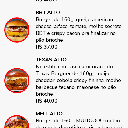
BBT ALTO
Burger de 160g, queijo american
cheese, alface, tomate, molho secreto
BBT e crispy bacon pra finalizar no
pão brioche.
R$ 37,00
TEXAS ALTO
No estilo churrasco americano do
Texas. Burguer de 160g, queijo
cheddar, cebola crispy fininha, molho
barbecue texano, maionese no pão
brioche.
R$ 40,00
MELT ALTO
Burger de 160g, MUITOOOO molho
de queijo derretido e crispy bacon no