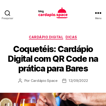
Pesquisar
Menu
Blog
Cardápio
Space
Categorias
CARDÁPIO DIGITAL
DICAS
Coquetéis: Cardápio
Digital com QR Code na
prática para Bares
Por
Cardápio Space
12/09/2022
Autor
Data
do
de
post
publicação