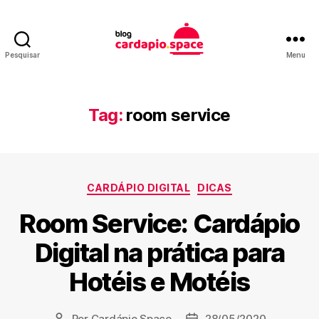
Pesquisar
Menu
Blog
Cardápio
Space
Tag:
room service
Categorias
CARDÁPIO DIGITAL
DICAS
Room Service: Cardápio
Digital na prática para
Hotéis e Motéis
Por
Cardápio Space
28/05/2020