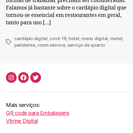
formas de trabalhar precisam ser consideradas.
Falamos já bastante sobre o cardápio digital que
tornou-se essencial em restaurantes em geral,
tanto para uso […]
cardápio digital
,
covil-19
,
hotel
,
menu digital
,
motel
,
Tags
pandemia
,
room service
,
serviço de quarto
Instagram
Facebook
Twitter
Mais serviços:
QR code para Embalagens
Vitrine Digital