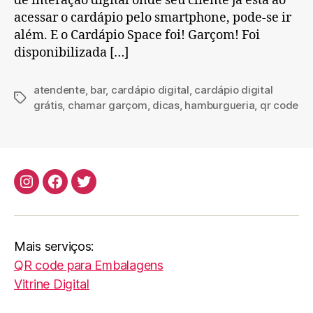
de interação digital onde seu cliente já está ao
acessar o cardápio pelo smartphone, pode-se ir
além. E o Cardápio Space foi! Garçom! Foi
disponibilizada […]
atendente
,
bar
,
cardápio digital
,
cardápio digital
Tags
grátis
,
chamar garçom
,
dicas
,
hamburgueria
,
qr code
Instagram
Facebook
Twitter
Mais serviços:
QR code para Embalagens
Vitrine Digital